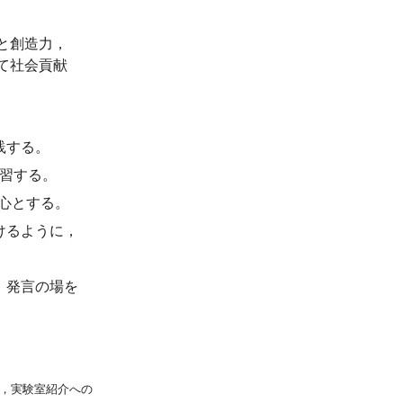
と創造力，
て社会貢献
践する。
習する。
中心とする。
けるように，
，発言の場を
，実験室紹介への